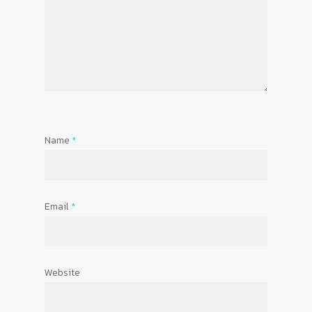
Name
*
Email
*
Website