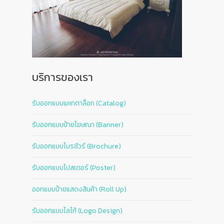
บริการของเรา
รับออกแบบแคทตาล็อก (Catalog)
รับออกแบบป้ายโฆษณา (Banner)
รับออกแบบโบรชัวร์ (Brochure)
รับออกแบบโปสเตอร์ (Poster)
ออกแบบป้ายแสดงสินค้า (Roll Up)
รับออกแบบโลโก้ (Logo Design)