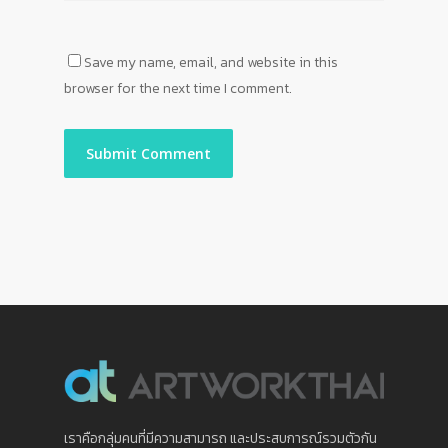
Save my name, email, and website in this
browser for the next time I comment.
เราคือกลุ่มคนที่มีความสามารถ และประสบการณ์รวมตัวกัน