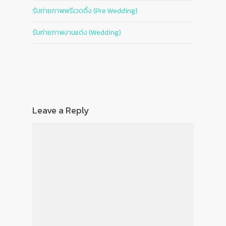
รับถ่ายภาพพรีเวดดิ้ง (Pre Wedding)
รับถ่ายภาพงานแต่ง (Wedding)
Leave a Reply