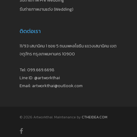
รับถ่ายภาพ Pre Wedding
รับถ่ายภาพงานแต่ง (Wedding)
ติดต่อเรา
11/93 เสนานิคม 1 ซอย 5 ถนนพหลโยธิน แขวงเสนานิคม เขต
จตุจักร กรุงเทพมหานคร 10900
Tel: 099.669.6698
Line ID: @artworkthai
Email: artworkthai@outlook.com
© 2026 Artworkthai. Maintenance by
CTHEIDEA.COM