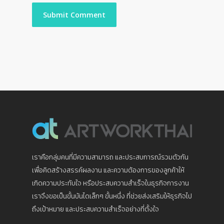
เราคือกลุ่มคนที่มีความสามารถ และประสบการณ์รวมตัวกัน
เพื่อคิดสร้างสรรค์ผลงาน และความต้องการของลูกค้าให้
เกิดความประทับใจ หรือประสบความสำเร็จในธุรกิจการงาน
เราจึงขอเป็นขั้นบันไดเล็กๆ ขั้นหนึ่ง ที่ช่วยส่งเสริมให้ธุรกิจไป
ถึงเป้าหมาย และประสบความสำเร็จอย่างที่ตั้งใจ