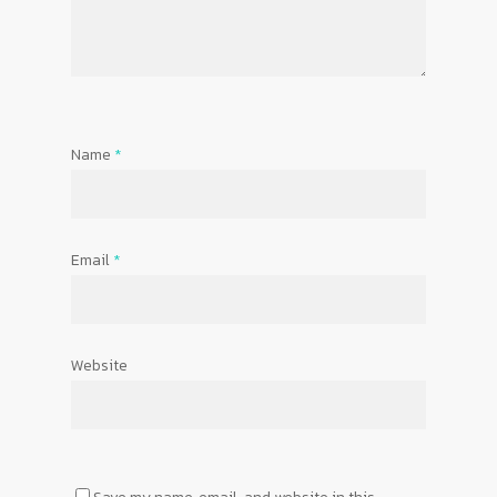
Name
*
Email
*
Website