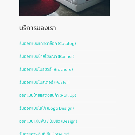
บริการของเรา
รับออกแบบแคทตาล็อก (Catalog)
รับออกแบบป้ายโฆษณา (Banner)
รับออกแบบโบรชัวร์ (Brochure)
รับออกแบบโปสเตอร์ (Poster)
ออกแบบป้ายแสดงสินค้า (Roll Up)
รับออกแบบโลโก้ (Logo Design)
ออกแบบแผ่นพับ / ใบปลิว (Design)
รับถ่ายภาพอินทีเรีย (Interior)