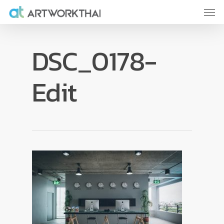
DSC_0178-
Edit