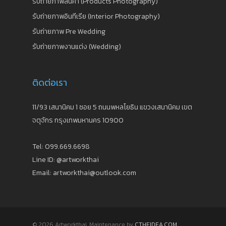
รับถ่ายภาพสินค้า (Products Photography)
รับถ่ายภาพอินทีเรีย (Interior Photography)
รับถ่ายภาพ Pre Wedding
รับถ่ายภาพงานแต่ง (Wedding)
ติดต่อเรา
11/93 เสนานิคม 1 ซอย 5 ถนนพหลโยธิน แขวงเสนานิคม เขต
จตุจักร กรุงเทพมหานคร 10900
Tel: 099.669.6698
Line ID: @artworkthai
Email: artworkthai@outlook.com
© 2026 Artworkthai. Maintenance by
CTHEIDEA.COM