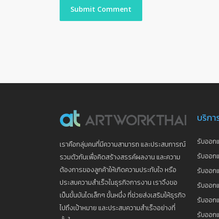
บริกา
รับออกแ
เราคือกลุ่มคนที่มีความสามารถ และประสบการณ์
รับออกแ
รวมตัวกันเพื่อคิดสร้างสรรค์ผลงาน และความ
ต้องการของลูกค้าให้เกิดความประทับใจ หรือ
รับออกแ
ประสบความสำเร็จในธุรกิจการงาน เราจึงขอ
รับออกแ
เป็นขั้นบันไดเล็กๆ ขั้นหนึ่ง ที่ช่วยส่งเสริมให้ธุรกิจ
รับออก
ไปถึงเป้าหมาย และประสบความสำเร็จอย่างที่
รับออก