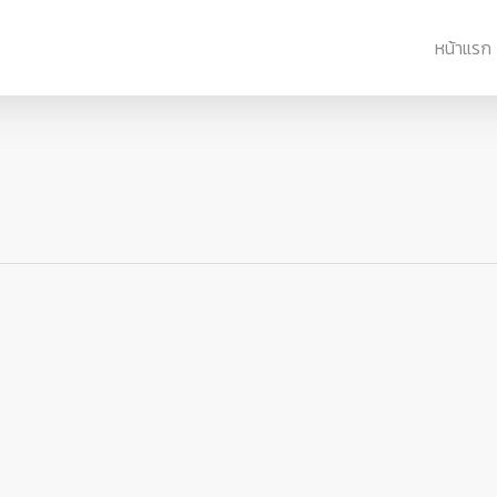
หน้าแรก