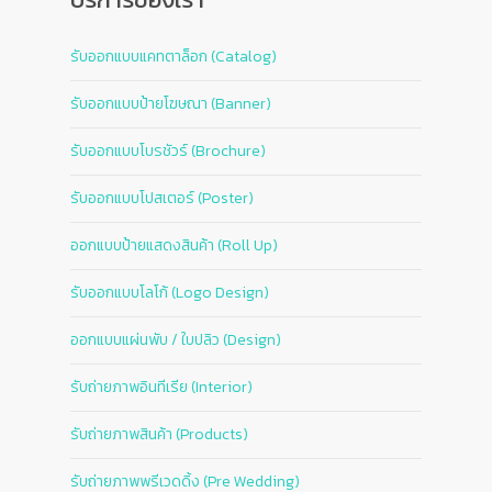
รับออกแบบแคทตาล็อก (Catalog)
รับออกแบบป้ายโฆษณา (Banner)
รับออกแบบโบรชัวร์ (Brochure)
รับออกแบบโปสเตอร์ (Poster)
ออกแบบป้ายแสดงสินค้า (Roll Up)
รับออกแบบโลโก้ (Logo Design)
ออกแบบแผ่นพับ / ใบปลิว (Design)
รับถ่ายภาพอินทีเรีย (Interior)
รับถ่ายภาพสินค้า (Products)
รับถ่ายภาพพรีเวดดิ้ง (Pre Wedding)