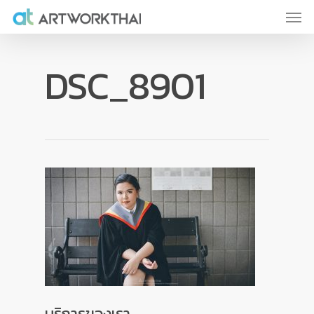
DSC_8901
บริการของเรา