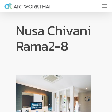
Nusa Chivani
Rama2-8