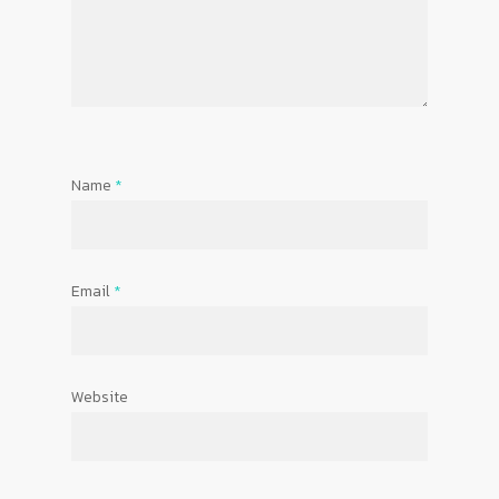
Name
*
Email
*
Website