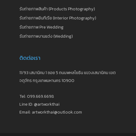
รับถ่ายภาพสินค้า (Products Photography)
รับถ่ายภาพอินทีเรีย (Interior Photography)
รับถ่ายภาพ Pre Wedding
รับถ่ายภาพงานแต่ง (Wedding)
ติดต่อเรา
11/93 เสนานิคม 1 ซอย 5 ถนนพหลโยธิน แขวงเสนานิคม เขต
จตุจักร กรุงเทพมหานคร 10900
Tel: 099.669.6698
Line ID: @artworkthai
Email: artworkthai@outlook.com