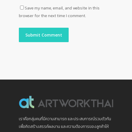
Save my name, email, and website in this
browser for the next time I comment.
เราคือกลุ่มคนที่มีความสามารถ และประสบการณ์รวมตัวกัน
เพื่อคิดสร้างสรรค์ผลงาน และความต้องการของลูกค้าให้