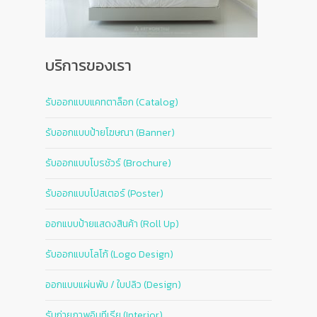
บริการของเรา
รับออกแบบแคทตาล็อก (Catalog)
รับออกแบบป้ายโฆษณา (Banner)
รับออกแบบโบรชัวร์ (Brochure)
รับออกแบบโปสเตอร์ (Poster)
ออกแบบป้ายแสดงสินค้า (Roll Up)
รับออกแบบโลโก้ (Logo Design)
ออกแบบแผ่นพับ / ใบปลิว (Design)
รับถ่ายภาพอินทีเรีย (Interior)