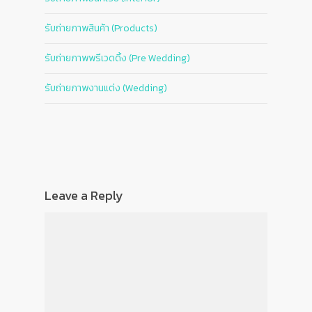
รับถ่ายภาพสินค้า (Products)
รับถ่ายภาพพรีเวดดิ้ง (Pre Wedding)
รับถ่ายภาพงานแต่ง (Wedding)
Leave a Reply