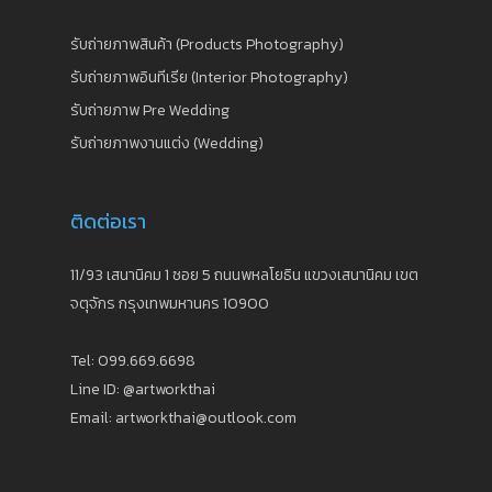
รับถ่ายภาพสินค้า (Products Photography)
รับถ่ายภาพอินทีเรีย (Interior Photography)
รับถ่ายภาพ Pre Wedding
รับถ่ายภาพงานแต่ง (Wedding)
ติดต่อเรา
11/93 เสนานิคม 1 ซอย 5 ถนนพหลโยธิน แขวงเสนานิคม เขต
จตุจักร กรุงเทพมหานคร 10900
Tel: 099.669.6698
Line ID: @artworkthai
Email: artworkthai@outlook.com