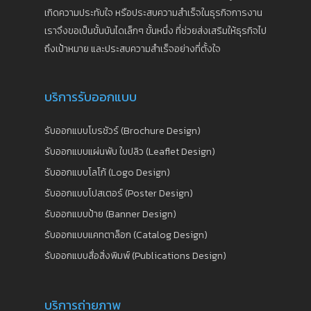
เกิดความประทับใจ หรือประสบความสำเร็จในธุรกิจการงาน
เราจึงขอเป็นขั้นบันไดเล็กๆ ขั้นหนึ่ง ที่ช่วยส่งเสริมให้ธุรกิจไป
ถึงเป้าหมาย และประสบความสำเร็จอย่างที่ตั้งใจ
บริการรับออกแบบ
รับออกแบบโบรชัวร์ (Brochure Design)
รับออกแบบแผ่นพับ ใบปลิว (Leaflet Design)
รับออกแบบโลโก้ (Logo Design)
รับออกแบบโปสเตอร์ (Poster Design)
รับออกแบบป้าย (Banner Design)
รับออกแบบแคทตาล็อก (Catalog Design)
รับออกแบบสื่อสิ่งพิมพ์ (Publications Design)
บริการถ่ายภาพ