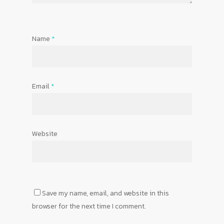
Name
*
Email
*
Website
Save my name, email, and website in this
browser for the next time I comment.