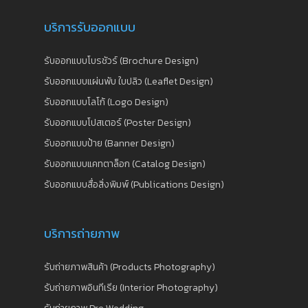
บริการรับออกแบบ
รับออกแบบโบรชัวร์ (Brochure Design)
รับออกแบบแผ่นพับ ใบปลิว (Leaflet Design)
รับออกแบบโลโก้ (Logo Design)
รับออกแบบโปสเตอร์ (Poster Design)
รับออกแบบป้าย (Banner Design)
รับออกแบบแคทตาล็อก (Catalog Design)
รับออกแบบสื่อสิ่งพิมพ์ (Publications Design)
บริการถ่ายภาพ
รับถ่ายภาพสินค้า (Products Photography)
รับถ่ายภาพอินทีเรีย (Interior Photography)