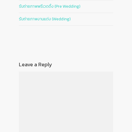
รับถ่ายภาพพรีเวดดิ้ง (Pre Wedding)
รับถ่ายภาพงานแต่ง (Wedding)
Leave a Reply