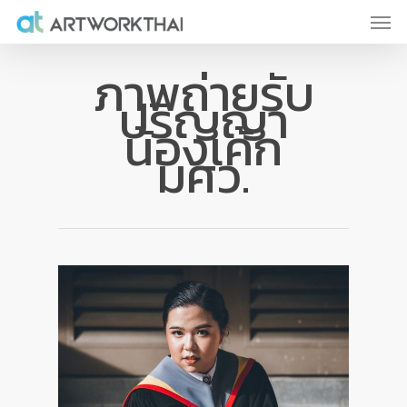
ภาพถ่ายรับ
ปริญญา
น้องเค้ก
มศว.