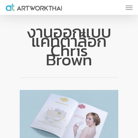
งานออกแบบ
แคทตาล็อก
Chris
Brown